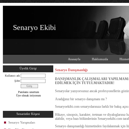
Senaryo Ekibi
Anasayfa
Hakkımızda
Hizmet
Üyelik Girişi
Senaryo Danışmanlığı
Kullanıcı adı
DANIŞMANLIK ÇALIŞMALARI YAPILMAMAK
Şifre
EDİLMEK İÇİN TUTULMAKTADIR!
Senaryolar yazıyorsunuz ancak profesyonellerin göz
Parolamı unuttum
Üye olmak istiyorum
Aradığınız bir senaryo danışmanı mı ?
Senaryoekibi.com senaryolarınıza farklı bir bakış açısı
Senaristler Köşesi
Hikaye, sinopsis, karakter, tretman ve diyaloglarınız 
alabilir, veya bazı bölümlerinin Senaryoekibi.com tarafı
Senaryo Yarışmaları
Senaryo danışmanlığı hizmetinden faydalanmak için l