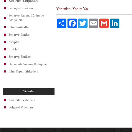
Kısa Film Yarışmaları
Senaryo örnekleri
Yorumlar
-
Yorum Yaz
Senaryo Kursu, Eğitim ve
Atölyeleri
Paylaş
Facebook
Twitter
Email
Gmail
LinkedIn
Film Festivalleri
Senaryo İlanları
Kitaplar
Linkler
Senaryo Bankası
Universite Sinema Kulüpleri
Film Yapım Şirketleri
Videolar
Kısa Film Videoları
Belgesel Videoları