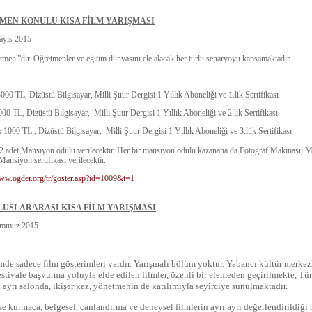
MEN KONULU KISA FİLM YARIŞMASI
yıs 2015
en"'dir. Öğretmenler ve eğitim dünyasını ele alacak her türlü senaryoyu kapsamaktadır.
000 TL, Dizüstü Bilgisayar, Milli Şuur Dergisi 1 Yıllık Aboneliği ve 1.lik Sertifikası
000 TL, Dizüstü Bilgisayar, Milli Şuur Dergisi 1 Yıllık Aboneliği ve 2.lik Sertifikası
:
1000 TL , Dizüstü Bilgisayar, Milli Şuur Dergisi 1 Yıllık Aboneliği ve 3.lük Sertifikası
2 adet Mansiyon ödülü verilecektir. Her bir mansiyon ödülü kazanana da Fotoğraf Makinası, Mi
Mansiyon sertifikası verilecektir.
www.ogder.org/tr/goster.asp?id=1009&t=1
ULUSLARARASI KISA FİLM YARIŞMASI
emmuz 2015
ümde
sadece film gösterimleri vardır. Yarışmalı bölüm yoktur. Yabancı kültür merkezle
stivale başvurma yoluyla elde edilen filmler, özenli bir elemeden geçirilmekte, Tür
ç ayrı salonda, ikişer kez, yönetmenin de katılımıyla seyirciye sunulmaktadır.
se kurmaca, belgesel, canlandırma ve deneysel filmlerin ayrı ayrı değerlendirildiği 