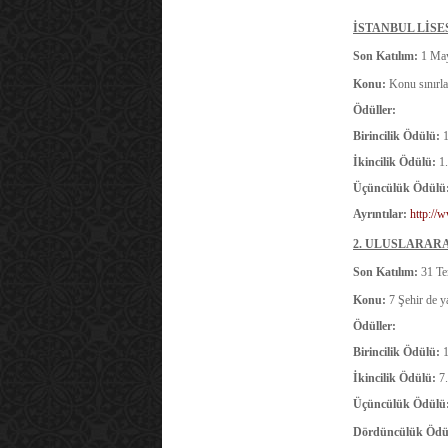
İ
STANBUL LİSES
Son Katılım:
1 May
Konu:
Konu sınırl
Ödüller:
Birincilik Ödülü:
İkincilik Ödülü:
1
Üçüncülük Ödülü
Ayrıntılar:
http://
2. ULUSLARARA
Son Katılım:
31 T
Konu:
7 Şehir de y
Ödüller:
Birincilik Ödülü:
İkincilik Ödülü:
7
Üçüncülük Ödülü
Dördüncülük Ödü