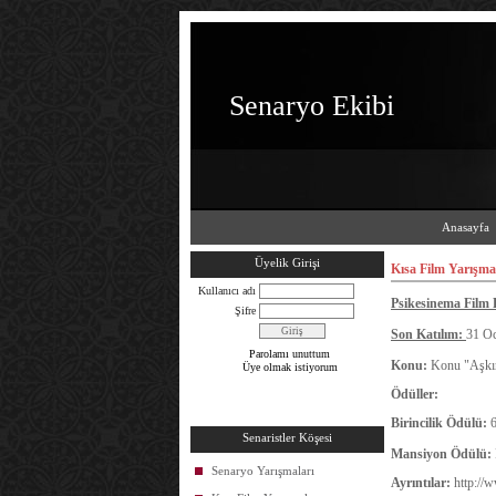
Senaryo Ekibi
Anasayfa
Üyelik Girişi
Kısa Film Yarışma
Kullanıcı adı
Psikesinema Film F
Şifre
Son Katılım:
31 O
Parolamı unuttum
Konu:
Konu "Aşkın
Üye olmak istiyorum
Ödüller:
Birincilik Ödülü:
6
Senaristler Köşesi
Mansiyon Ödülü:
Senaryo Yarışmaları
Ayrıntılar:
http://