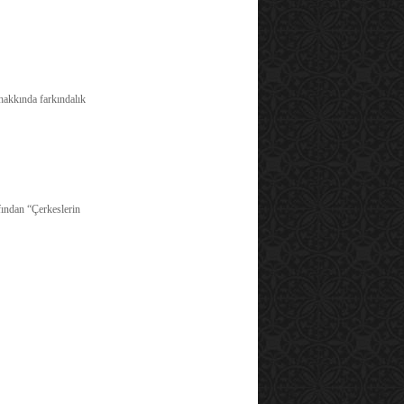
hakkında farkındalık
fından “Çerkeslerin