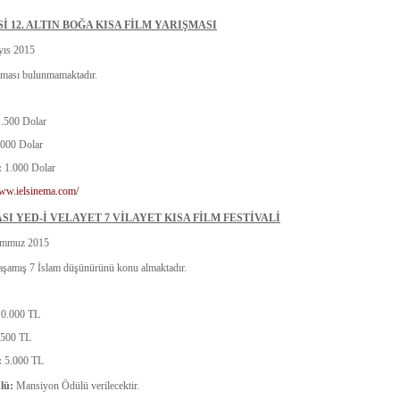
İ 12. ALTIN BOĞA KISA FİLM YARIŞMASI
ıs 2015
aması bulunmamaktadır.
1.500 Dolar
.000 Dolar
:
1.000 Dolar
www.ielsinema.com/
SI YED-İ VELAYET 7 VİLAYET KISA FİLM FESTİVALİ
emmuz 2015
aşamış 7 İslam düşünürünü konu almaktadır.
10.000 TL
.500 TL
:
5.000 TL
lü:
Mansiyon Ödülü verilecektir.