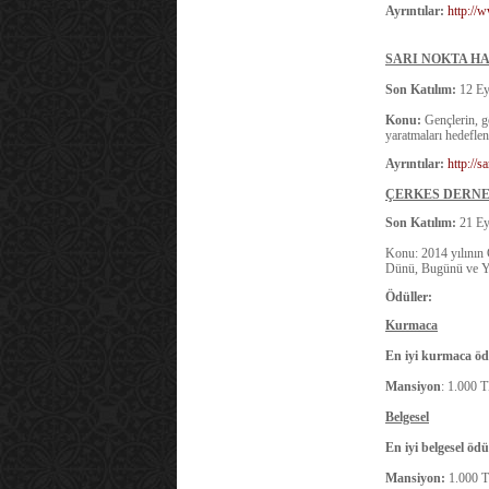
Ayrıntılar:
http://
SARI NOKTA HA
Son Katılım:
12 Ey
Konu:
Gençlerin, g
yaratmaları hedefle
Ayrıntılar:
http://s
ÇERKES DERNE
Son Katılım:
21 Ey
Konu:
2014 yılının
Dünü, Bugünü ve Ya
Ödüller:
Kurmaca
En iyi kurmaca öd
Mansiyon
: 1.000 
Belgesel
En iyi belgesel ödü
Mansiyon:
1.000 