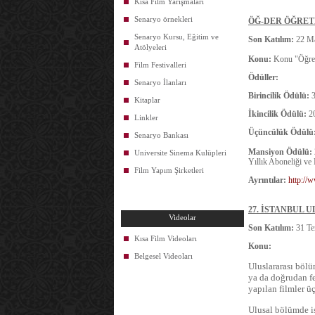
Kısa Film Yarışmaları
Senaryo örnekleri
ÖĞ-DER ÖĞRET
Senaryo Kursu, Eğitim ve
Son Katılım:
22 Ma
Atölyeleri
Konu:
Konu "Öğretm
Film Festivalleri
Ödüller:
Senaryo İlanları
Birincilik Ödülü:
3
Kitaplar
İkincilik Ödülü:
2
Linkler
Üçüncülük Ödülü
Senaryo Bankası
Mansiyon Ödülü:
Universite Sinema Kulüpleri
Yıllık Aboneliği ve 
Film Yapım Şirketleri
Ayrıntılar:
http://
27. İSTANBUL 
Videolar
Son Katılım:
31 T
Kısa Film Videoları
Konu:
Belgesel Videoları
Uluslararası böl
ya da doğrudan fe
yapılan filmler ü
Ulusal bölümde
i