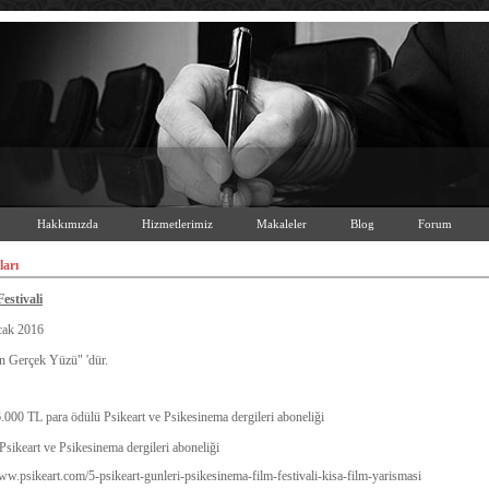
Hakkımızda
Hizmetlerimiz
Makaleler
Blog
Forum
ları
estivali
cak 2016
 Gerçek Yüzü" 'dür.
.000 TL para ödülü Psikeart ve Psikesinema dergileri aboneliği
Psikeart ve Psikesinema dergileri aboneliği
www.psikeart.com/5-psikeart-gunleri-psikesinema-film-festivali-kisa-film-yarismasi