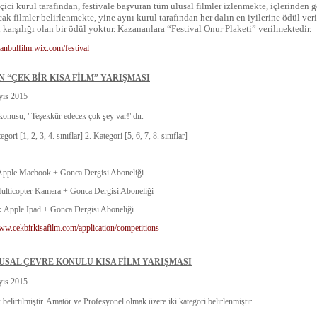
çici kurul tarafından, festivale başvuran tüm ulusal filmler izlenmekte, içlerinden 
ak filmler belirlenmekte, yine aynı kurul tarafından her dalın en iyilerine ödül ver
 karşılığı olan bir ödül yoktur. Kazananlara
“Festival Onur Plaketi”
verilmektedir.
stanbulfilm.wix.com/festival
 “ÇEK BİR KISA FİLM” YARIŞMASI
ıs 2015
konusu, "Teşekkür edecek çok şey var!"dır.
gori [1, 2, 3, 4. sınıflar] 2. Kategori [5, 6, 7, 8. sınıflar]
Apple Macbook + Gonca Dergisi Aboneliği
ulticopter Kamera + Gonca Dergisi Aboneliği
:
Apple Ipad + Gonca Dergisi Aboneliği
www.cekbirkisafilm.com/application/competitions
LUSAL ÇEVRE KONULU KISA FİLM YA
RIŞMASI
ıs 2015
belirtilmiştir. Amatör ve Profesyonel olmak üzere iki kategori belirlenmiştir.