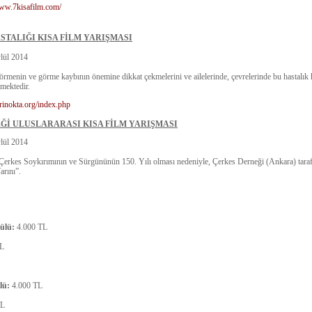
www.7kisafilm.com/
STALIĞI KISA FİLM YARIŞMASI
lül 2014
örmenin ve görme kaybının önemine dikkat çekmelerini ve ailelerinde, çevrelerinde bu hastalık 
nmektedir.
arinokta.org/index.php
Ğİ ULUSLARARASI KISA FİLM YARIŞMASI
lül 2014
 Çerkes Soykırımının ve Sürgününün 150. Yılı olması nedeniyle, Çerkes Derneği (Ankara) tara
rını”.
ülü:
4.000 TL
TL
lü:
4.000 TL
TL