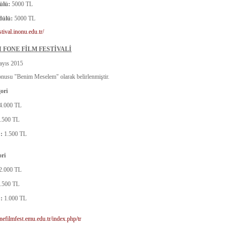
ülü:
5000 TL
dülü:
5000 TL
estival.inonu.edu.tr/
 FONE FİLM FESTİVALİ
yıs 2015
onusu "Benim Meselem" olarak belirlenmiştir.
ori
4.000 TL
.500 TL
 :
1.500 TL
ori
2.000 TL
.500 TL
 :
1.000 TL
onefilmfest.emu.edu.tr/index.php/tr