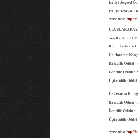
En İyi Belgesel Öd
En İyi Deneysel Ö
Ayrıntılar:
http://f
ULUSLARARASI
Son Katılım:
11 Ma
Konu:
Festivalin k
Uluslararası Kateg
Birincilik Ödülü :
İkincilik Ödülü :
2
Üçüncülük Ödülü
Liselerarası Kateg
Birincilik Ödülü :
İkincilik Ödülü :
1
Üçüncülük Ödülü
Ayrıntılar:
http://f