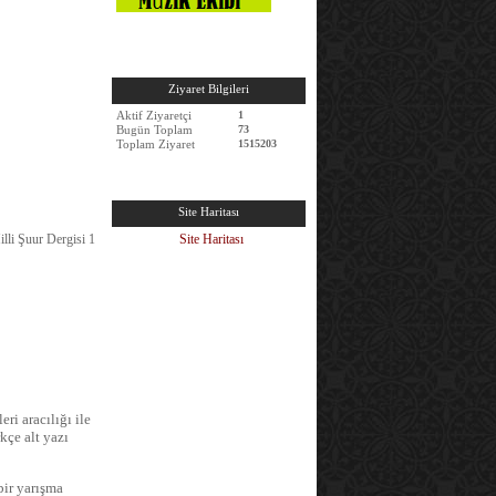
Ziyaret Bilgileri
Aktif Ziyaretçi
1
Bugün Toplam
73
Toplam Ziyaret
1515203
Site Haritası
lli Şuur Dergisi 1
Site Haritası
ri aracılığı ile
kçe alt yazı
bir yarışma