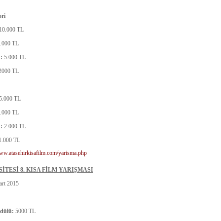
ori
10.000 TL
.000 TL
 :
5.000 TL
2000 TL
5.000 TL
.000 TL
 :
2.000 TL
1.000 TL
www.atasehirkisafilm.com/yarisma.php
İTESİ 8. KISA FİLM YARIŞMASI
rt 2015
dülü:
5000 TL