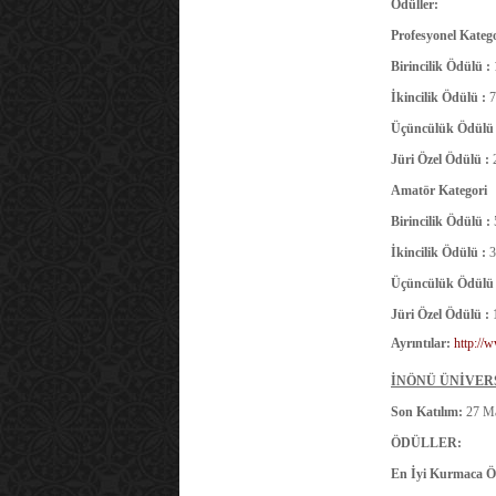
Ödüller:
Profesyonel Kateg
Birincilik Ödülü :
İkincilik Ödülü :
7
Üçüncülük Ödülü
Jüri Özel Ödülü :
Amatör Kategori
Birincilik Ödülü :
İkincilik Ödülü :
3
Üçüncülük Ödülü
Jüri Özel Ödülü :
Ayrıntılar:
http://
İNÖNÜ ÜNİVERS
Son Katılım:
27 Ma
ÖDÜLLER:
En İyi Kurmaca Ö