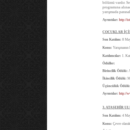
bölümü vardır. Se
programına alınac
yarışmada parasal
Ayrıntılar:
http://i
ÇOCUKLAR İÇİN
Son Katılım:
8 May
Konu:
Yarışmanın 
Katılımcılar:
1. Kate
Ödüller:
Birincilik Ödülü:
İkincilik Ödülü:
M
Üçüncülük Ödülü
Ayrıntılar:
http://
3. ATAŞEHİR U
Son Katılım:
4 May
Konu:
Çevre olarak 