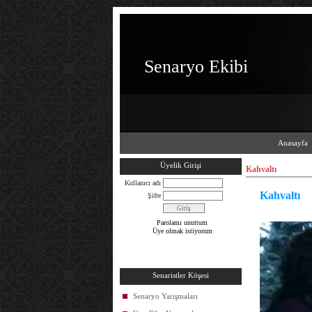
Senaryo Ekibi
Anasayfa
Üyelik Girişi
Kahvaltı
Kullanıcı adı
Kahvaltı
Şifre
Parolamı unuttum
Üye olmak istiyorum
Senaristler Köşesi
Senaryo Yarışmaları