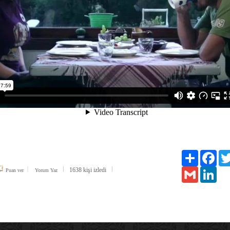
Paylaş
Face
1638 kişi izledi
Gmail
Link
Puan ver
Yorum Yaz