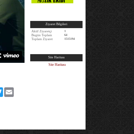
Ziyaret Bilgileri
Aktif Ziyaretçi
1
Bugün Toplam
64
Toplam Ziyaret
1515194
Site Haritası
Site Haritası
book
Twitter
Email
edIn