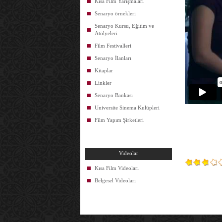
Kısa Film Yarışmaları
Senaryo örnekleri
Senaryo Kursu, Eğitim ve
Atölyeleri
Film Festivalleri
Senaryo İlanları
Kitaplar
Linkler
Senaryo Bankası
Universite Sinema Kulüpleri
Film Yapım Şirketleri
Videolar
Kısa Film Videoları
Belgesel Videoları