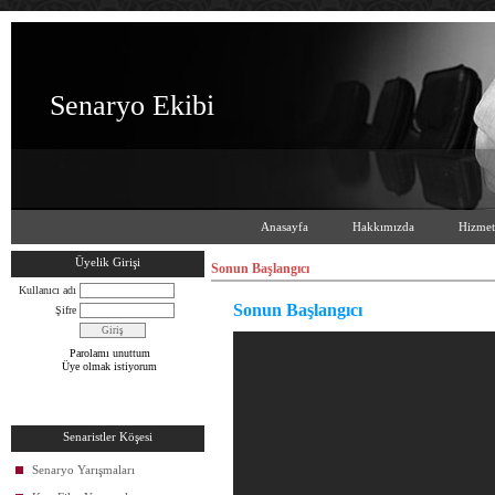
Senaryo Ekibi
Anasayfa
Hakkımızda
Hizmet
Üyelik Girişi
Sonun Başlangıcı
Kullanıcı adı
Sonun Başlangıcı
Şifre
Parolamı unuttum
Üye olmak istiyorum
Senaristler Köşesi
Senaryo Yarışmaları