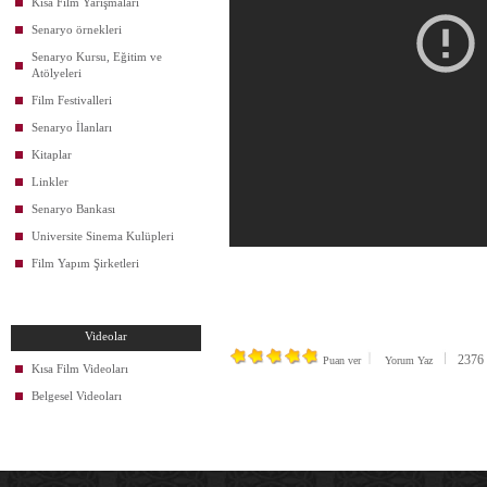
Kısa Film Yarışmaları
Senaryo örnekleri
Senaryo Kursu, Eğitim ve
Atölyeleri
Film Festivalleri
Senaryo İlanları
Kitaplar
Linkler
Senaryo Bankası
Universite Sinema Kulüpleri
Film Yapım Şirketleri
Videolar
2376 k
Puan ver
Yorum Yaz
Kısa Film Videoları
Belgesel Videoları