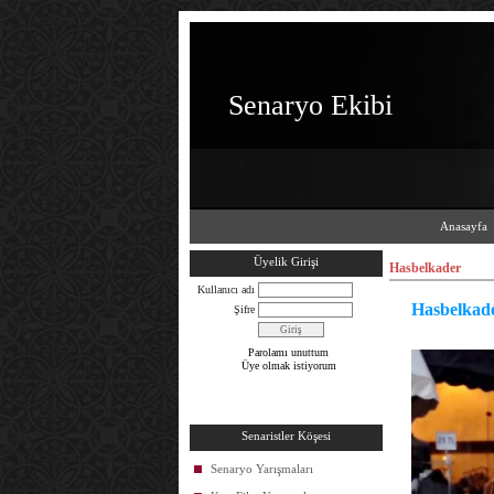
Senaryo Ekibi
Anasayfa
Üyelik Girişi
Hasbelkader
Kullanıcı adı
Hasbelkad
Şifre
Parolamı unuttum
Üye olmak istiyorum
Senaristler Köşesi
Senaryo Yarışmaları