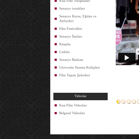
Kısa Film Yarışmaları
Senaryo örnekleri
Senaryo Kursu, Eğitim ve
Atölyeleri
Film Festivalleri
Senaryo İlanları
Kitaplar
Linkler
Senaryo Bankası
Universite Sinema Kulüpleri
Film Yapım Şirketleri
Videolar
Kısa Film Videoları
Belgesel Videoları