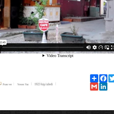
Paylaş
Face
1923 kişi izledi
Gmail
Link
Puan ver
Yorum Yaz