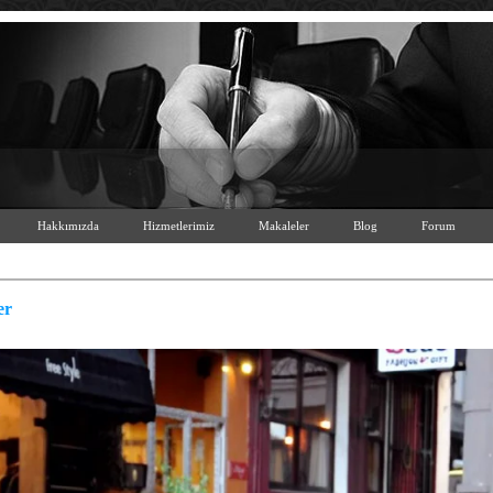
Hakkımızda
Hizmetlerimiz
Makaleler
Blog
Forum
er
HASBELKADER
from
İzzet Çetinkaya
on
Vimeo
.