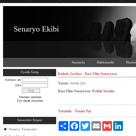
Senaryo Ekibi
Anasayfa
Hakkımızda
Hizmet
Üyelik Girişi
Koltuk Sevdası - Kısa Film Senaryosu
Kullanıcı adı
Yazan:
Serdar Şen
Şifre
Kısa Film Senaryosu:
Koltuk Sevdası
Parolamı unuttum
Üye olmak istiyorum
Yorumlar
-
Yorum Yaz
Senaristler Köşesi
Paylaş
Facebook
Twitter
Email
Gmail
LinkedIn
Senaryo Yarışmaları