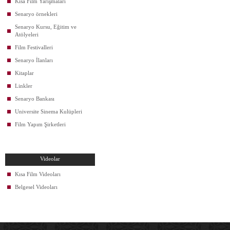
Kısa Film Yarışmaları
Senaryo örnekleri
Senaryo Kursu, Eğitim ve
Atölyeleri
Film Festivalleri
Senaryo İlanları
Kitaplar
Linkler
Senaryo Bankası
Universite Sinema Kulüpleri
Film Yapım Şirketleri
Videolar
Kısa Film Videoları
Belgesel Videoları