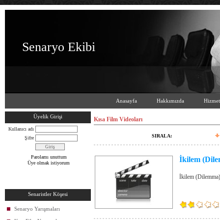
Senaryo Ekibi
Anasayfa
Hakkımızda
Hizmet
Üyelik Girişi
Kısa Film Videoları
Kullanıcı adı
SIRALA:
Şifre
Parolamı unuttum
İkilem (Dil
Üye olmak istiyorum
İkilem (Dilemma) 
Senaristler Köşesi
Senaryo Yarışmaları