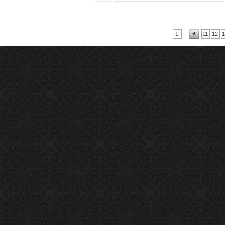
...
1
11
12