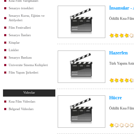
Kısa Film Yarışmaları
İnsansılar -
Senaryo örnekleri
Senaryo Kursu, Eğitim ve
Ödüllü Kısa Film
Atölyeleri
Film Festivalleri
Senaryo İlanları
Kitaplar
Linkler
Hazerfen
Senaryo Bankası
Türk Yapımı Ani
Universite Sinema Kulüpleri
Film Yapım Şirketleri
Videolar
Hücre
Kısa Film Videoları
Ödüllü Kısa Film
Belgesel Videoları